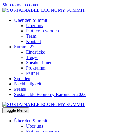
Skip to main content
Über den Summit
Über uns
Partner:in werden
Team
Kontakt
Summit 23
Eindrücke
Träger
Speaker:innen
Programm
Partner
Spenden
Nachhaltigkeit
Presse
Sustainable Economy Barometer 2023
Toggle Menu
Über den Summit
Über uns
Partner:in werden